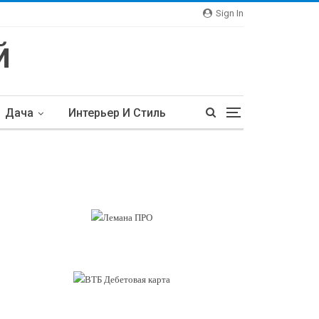
Sign In
Дача
Интерьер И Стиль
тьи