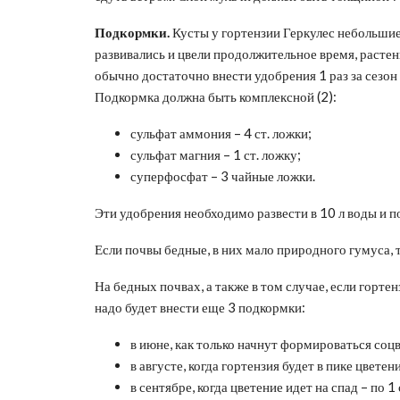
Подкормки.
Кусты у гортензии Геркулес небольшие
развивались и цвели продолжительное время, расте
обычно достаточно внести удобрения 1 раз за сезон 
Подкормка должна быть комплексной (2):
сульфат аммония – 4 ст. ложки;
сульфат магния – 1 ст. ложку;
суперфосфат – 3 чайные ложки.
Эти удобрения необходимо развести в 10 л воды и по
Если почвы бедные, в них мало природного гумуса, 
На бедных почвах, а также в том случае, если гортен
надо будет внести еще 3 подкормки:
в июне, как только начнут формироваться соцв
в августе, когда гортензия будет в пике цветен
в сентябре, когда цветение идет на спад – по 1