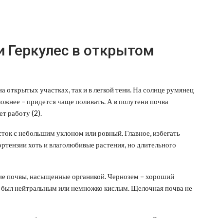
 Геркулес в открытом
 открытых участках, так и в легкой тени. На солнце румянец
ложнее – придется чаще поливать. А в полутени почва
т работу (2).
сток с небольшим уклоном или ровный. Главное, избегать
ортензии хоть и влаголюбивые растения, но длительного
ие почвы, насыщенные органикой. Чернозем – хороший
нт был нейтральным или немножко кислым. Щелочная почва не