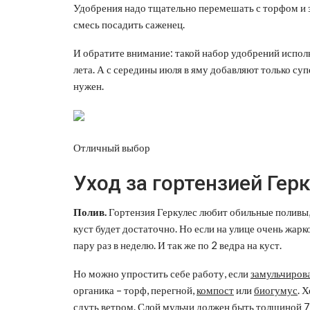
Удобрения надо тщательно перемешать с торфом и зе
смесь посадить саженец.
И обратите внимание: такой набор удобрений исполь
лета. А с середины июля в яму добавляют только суп
нужен.
Отличный выбор
Уход за гортензией Гер
Полив.
Гортензия Геркулес любит обильные поливы, н
куст будет достаточно. Но если на улице очень жарк
пару раз в неделю. И так же по 2 ведра на куст.
Но можно упростить себе работу, если
замульчиров
органика – торф, перегной,
компост
или
биогумус
. 
сдуть ветром. Слой мульчи должен быть толщиной 7 