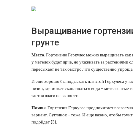
Выращивание гортензии
грунте
Место.
Гортензию Геркулес можно выращивать как на
у метелок будет ярче, но ухаживать за растениями с
пересыхает не так быстро, что существенно упрощае
И еще хорошо бы подыскать для этой Геркулеса уча
низин, где может скапливаться вода – метельчатые г
застоя влаги не выносят.
Почвы.
Гортензия Геркулес предпочитает влагоемк
вариант. Суглинок – тоже. И еще важно, чтобы гру
подойдет (3).