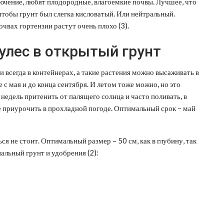
лючение, любят плодородные, влагоемкие почвы. Лучшее, что
чтобы грунт был слегка кисловатый. Или нейтральный.
чвах гортензии растут очень плохо (3).
улес в открытый грунт
 всегда в контейнерах, а такие растения можно высаживать в
е с мая и до конца сентября. И летом тоже можно, но это
 недель притенить от палящего солнца и часто поливать, в
ше приурочить в прохладной погоде. Оптимальный срок – май
я не стоит. Оптимальный размер – 50 см, как в глубину, так
иальный грунт и удобрения (2):