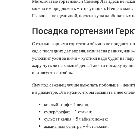
Метельчатые гортензии, и Саммер Лав здесь не иск
можно им предложить – это суглинки. И еще важно, 
Главное – не щелочной, поскольку на карбонатных по
Посадка гортензии Герк
С голыми корнями гортензии обычно не продают, они
сад с последних дат апреля, если весна ранняя, или ж
усложнит уход за ними – кустики надо будет на пару
жару чуть ли не каждый день. Так что посадку луч
или август-сентябрь.
Яму под саженец лучше выкопать побольше – ленитьс
и в диаметре. Это нужно, чтобы засыпать в нее спец
кислый торф – 1 ведро;
суперфосфат
– 1 стакан;
сульфат калия
– 5 чайных ложек:
аммиачная селитра
– 4 ст. ложки.