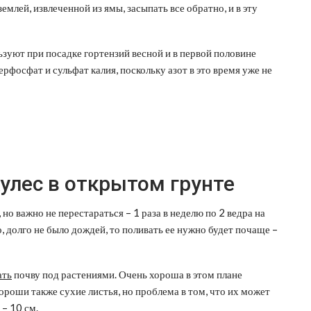
млей, извлеченной из ямы, засыпать все обратно, и в эту
зуют при посадке гортензий весной и в первой половине
ерфосфат и сульфат калия, поскольку азот в это время уже не
кулес в открытом грунте
о важно не перестараться – 1 раза в неделю по 2 ведра на
о, долго не было дождей, то поливать ее нужно будет почаще –
ать
почву под растениями. Очень хороша в этом плане
Хороши также сухие листья, но проблема в том, что их может
– 10 см.