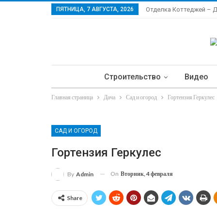
ПЯТНИЦА, 7 АВГУСТА, 2026
Отделка Коттеджей – 
Строительство
Видео
Главная страница
Дача
Сад и огород
Гортензия Геркулес
Ла
САД И ОГОРОД
Гортензия Геркулес
On
Вторник, 4 февраля
By
Admin
Share