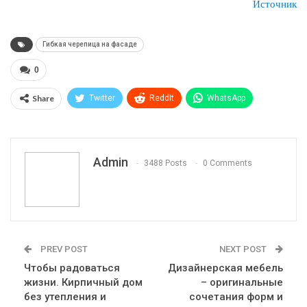
Источник
Гибкая черепица на фасаде
0
Share
Twitter
ReddIt
WhatsApp
Pinterest
Эл. адрес
Telegram
VK
Viber
Print
OK.ru
Admin
3488 Posts
0 Comments
PREV POST
NEXT POST
Чтобы радоваться
Дизайнерская мебель
жизни. Кирпичный дом
– оригинальные
без утепления и
сочетания форм и