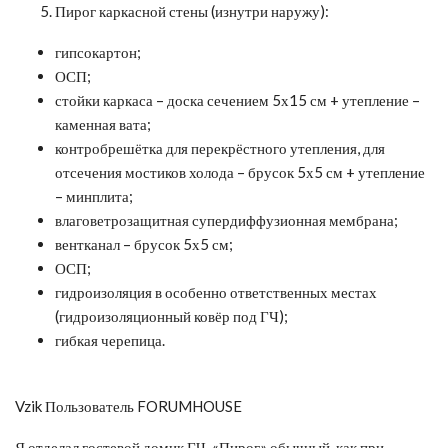
Пирог каркасной стены (изнутри наружу):
гипсокартон;
ОСП;
стойки каркаса – доска сечением 5х15 см + утепление –
каменная вата;
контробрешётка для перекрёстного утепления, для
отсечения мостиков холода – брусок 5х5 см + утепление
– минплита;
влаговетрозащитная супердиффузионная мембрана;
вентканал – брусок 5х5 см;
ОСП;
гидроизоляция в особенно ответственных местах
(гидроизоляционный ковёр под ГЧ);
гибкая черепица.
Vzik Пользователь FORUMHOUSE
Я отделал гостевой домик ГЧ. «Пирог» обычный, как при