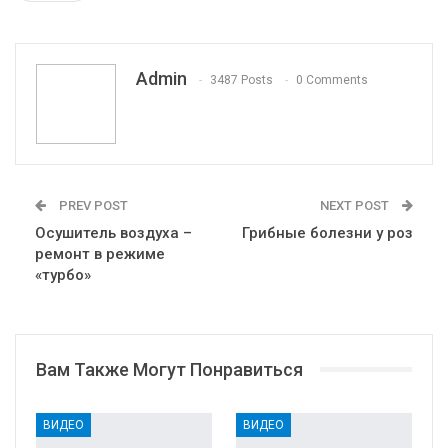
Pinterest
Эл. адрес
Telegram
VK
Viber
Print
OK.ru
Admin
3487 Posts
0 Comments
PREV POST
NEXT POST
Осушитель воздуха –
Грибные болезни у роз
ремонт в режиме
«турбо»
Вам Также Могут Понравиться
ВИДЕО
ВИДЕО