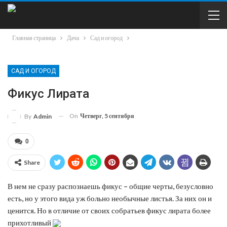
Главная страница
Дача
Сад и огород
САД И ОГОРОД
Фикус Лирата
On
Четверг, 5 сентября
By
Admin
0
Share
В нем не сразу распознаешь фикус – общие черты, безусловно
есть, но у этого вида уж больно необычные листья. За них он и
ценится. Но в отличие от своих собратьев фикус лирата более
прихотливый