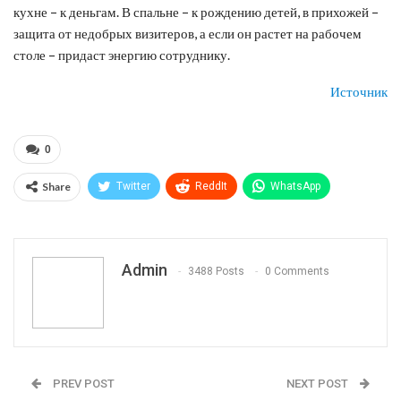
кухне – к деньгам. В спальне – к рождению детей, в прихожей –
защита от недобрых визитеров, а если он растет на рабочем
столе – придаст энергию сотруднику.
Источник
0
Share
Twitter
ReddIt
WhatsApp
Pinterest
Эл. адрес
Telegram
VK
Viber
Print
OK.ru
Admin
3488 Posts
0 Comments
PREV POST
NEXT POST