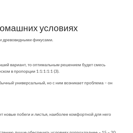
домашних условиях
ими древовидными фикусами.
 лучший вариант, то оптимальным решением будет смесь
ком в пропорции 1:1:1:1:1 (3).
обычный универсальный, но с ним возникает проблема – он
ет новые побеги и листья, наиболее комфортной для него
астению лучше обеспечить условиях попрохладнее – 15 – 20