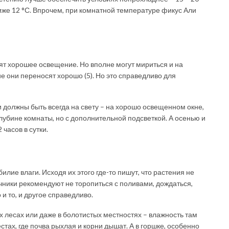
 ниже 12 °С. Впрочем, при комнатной температуре фикус Али
бят хорошее освещение. Но вполне могут мириться и на
 они переносят хорошо (5). Но это справедливо для
 должны быть всегда на свету – на хорошо освещенном окне,
лубине комнаты, но с дополнительной подсветкой. А осенью и
часов в сутки.
билие влаги. Исходя их этого где-то пишут, что растения не
очники рекомендуют не торопиться с поливами, дождаться,
 и то, и другое справедливо.
х лесах или даже в болотистых местностях – влажность там
стах, где почва рыхлая и корни дышат. А в горшке, особенно