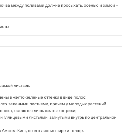
почва между поливами должна просыхать, осенью и зимой –
истья
раской листьев.
шены в желто-зеленые оттенки в виде полос;
желто-зелеными листьями, причем у молодых растений
ленеют, остаются лишь желтые штрихи;
ми глянцевыми листьями, загнутыми внутрь по центральной
 Амстел Кинг, но его листья шире и толще.