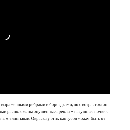
 выраженными ребрами и бороздками, но с возрастом он
ппами расположены опушенные ареолы – пазушные почки с
ыми листьями. Окраска у этих кактусов может быть от