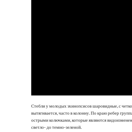
Стебли у молодых эхинопсисов шаровидные, с четко
вытягивается, часто в колонну. По краю ребер гру
острыми колючками, которые являются видоизмененн
светло- до темно-зеленой.