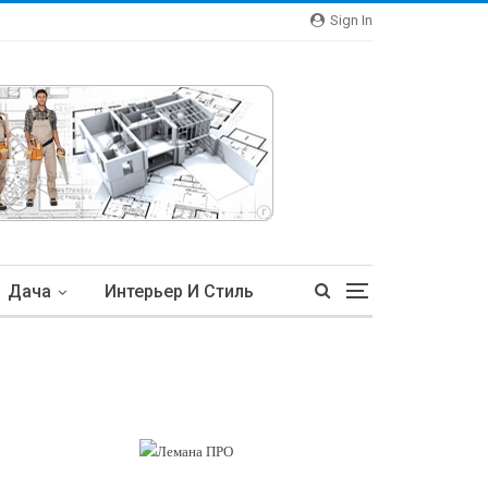
Sign In
Дача
Интерьер И Стиль
тьи