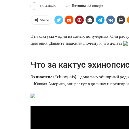
On
Пятница, 23 января
By
Admin
Share
Эти кактусы – одни из самых популярных. Они расту
цветения. Давайте, выясним, почему и что делать
Что за кактус эхинопси
Эхинопсис
(Echinopsis) – довольно обширный род и
– Южная Америка, они растут в долинах и предгорь