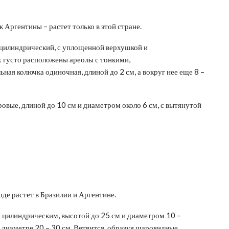
к Аргентины – растет только в этой стране.
, цилиндрический, с уплощенной верхушкой и
 густо расположены ареолы с тонкими,
ная колючка одиночная, длиной до 2 см, а вокруг нее еще 8 –
овые, длиной до 10 см и диаметром около 6 см, с вытянутой
роде растет в Бразилии и Аргентине.
я цилиндрическим, высотой до 25 см и диаметром 10 –
и диаметре 20 – 30 см. Ветвится, образуя шаровидные