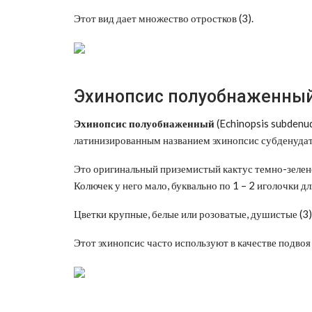
Этот вид дает множество отростков (3).
Эхинопсис полуобнаженны
Эхинопсис полуобнаженный
(Echinopsis subdenu
латинизированным названием эхинопсис субденудата.
Это оригинальный приземистый кактус темно-зелено
Колючек у него мало, буквально по 1 – 2 иголочки дли
Цветки крупные, белые или розоватые, душистые (3)
Этот эхинопсис часто используют в качестве подвоя 