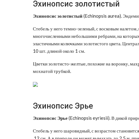
Эхинопсис золотистый
Эхинопсис золотистый
(Echinopsis aurea). Эндеми
Стебель у него темно-зеленый, с восковым налетом
многочисленными небольшими ребрами, на которых
эластичными колючками золотистого цвета. Централь
10 шт. длиной около 1 см.
Цветки золотисто-желтые, похожие на воронку, махр
мохнатой трубкой.
Эхинопсис Эрье
Эхинопсис Эрье
(Echinopsis eyriesii). В дикой при
Стебель у него шаровидный, с возрастом становитс
12 см. А в природе он может вымахать до 2,5 м, пр