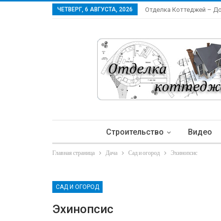
ЧЕТВЕРГ, 6 АВГУСТА, 2026
Отделка Коттеджей – Д
Строительство
Видео
Главная страница
Дача
Сад и огород
Эхинопсис
Ла
САД И ОГОРОД
Эхинопсис