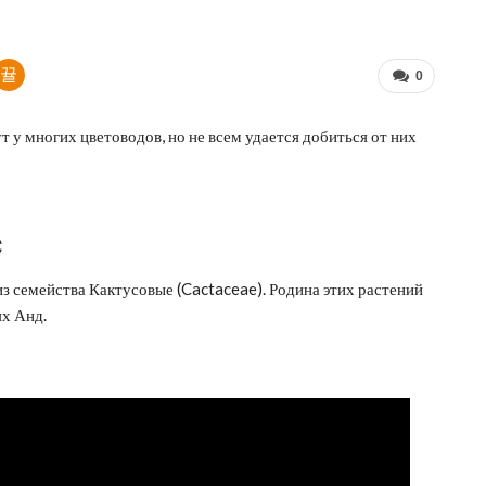
0
т у многих цветоводов, но не всем удается добиться от них
с
з семейства Кактусовые (Cactaceae). Родина этих растений
ях Анд.