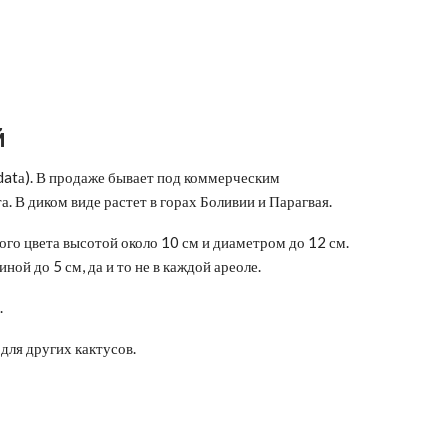
й
datа). В продаже бывает под коммерческим
 В диком виде растет в горах Боливии и Парагвая.
го цвета высотой около 10 см и диаметром до 12 см.
ной до 5 см, да и то не в каждой ареоле.
.
для других кактусов.