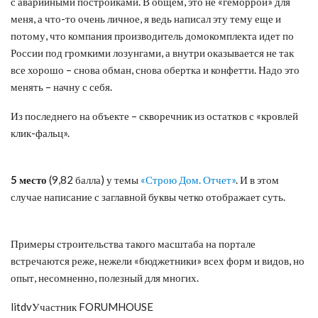
с аварийными постройками. В общем, это не «геморрой» для
меня, а что-то очень личное, я ведь написал эту тему еще и
потому, что компания производитель домокомплекта идет по
России под громкими лозунгами, а внутри оказывается не так
все хорошо – снова обман, снова обертка и конфетти. Надо это
менять – начну с себя.
Из последнего на объекте – скворечник из остатков с «кровлей
клик-фальц».
5 место
(9,82 балла) у темы
«Строю Дом. Отчет»
. И в этом
случае написание с заглавной буквы четко отображает суть.
Примеры строительства такого масштаба на портале
встречаются реже, нежели «бюджетники» всех форм и видов, но
опыт, несомненно, полезный для многих.
litdvУчастник FORUMHOUSE