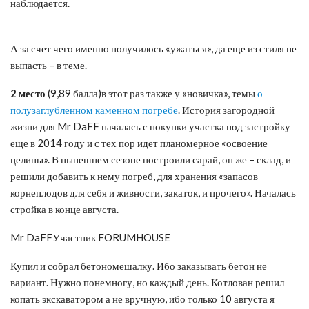
наблюдается.
А за счет чего именно получилось «ужаться», да еще из стиля не
выпасть – в теме.
2 место
(9,89 балла)в этот раз также у «новичка», темы
о
полузаглубленном каменном погребе
. История загородной
жизни для Mr DaFF началась с покупки участка под застройку
еще в 2014 году и с тех пор идет планомерное «освоение
целины». В нынешнем сезоне построили сарай, он же – склад, и
решили добавить к нему погреб, для хранения «запасов
корнеплодов для себя и живности, закаток, и прочего». Началась
стройка в конце августа.
Mr DaFFУчастник FORUMHOUSE
Купил и собрал бетономешалку. Ибо заказывать бетон не
вариант. Нужно понемногу, но каждый день. Котлован решил
копать экскаватором а не вручную, ибо только 10 августа я