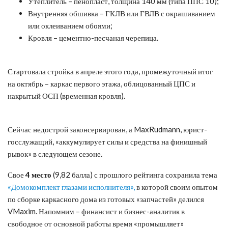
Утеплитель – пенопласт, толщина 140 мм (типа ППС 10);
Внутренняя обшивка – ГКЛВ или ГВЛВ с окрашиванием
или оклеиванием обоями;
Кровля – цементно-песчаная черепица.
Стартовала стройка в апреле этого года, промежуточный итог
на октябрь – каркас первого этажа, облицованный ЦПС и
накрытый ОСП (временная кровля).
Сейчас недострой законсервирован, а MaxRudmann, юрист-
госслужащий, «аккумулирует силы и средства на финишный
рывок» в следующем сезоне.
Свое
4 место
(9,82 балла) с прошлого рейтинга сохранила тема
«Домокомплект глазами исполнителя»,
в которой своим опытом
по сборке каркасного дома из готовых «запчастей» делился
VMaxim. Напомним – финансист и бизнес-аналитик в
свободное от основной работы время «промышляет»