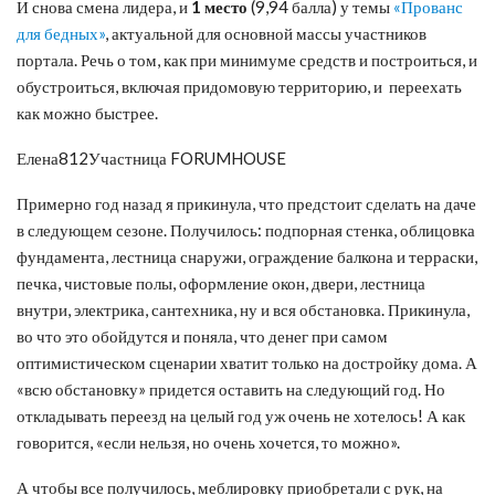
И снова смена лидера, и
1 место
(9,94 балла) у темы
«Прованс
для бедных»
, актуальной для основной массы участников
портала. Речь о том, как при минимуме средств и построиться, и
обустроиться, включая придомовую территорию, и переехать
как можно быстрее.
Елена812Участница FORUMHOUSE
Примерно год назад я прикинула, что предстоит сделать на даче
в следующем сезоне. Получилось: подпорная стенка, облицовка
фундамента, лестница снаружи, ограждение балкона и терраски,
печка, чистовые полы, оформление окон, двери, лестница
внутри, электрика, сантехника, ну и вся обстановка. Прикинула,
во что это обойдутся и поняла, что денег при самом
оптимистическом сценарии хватит только на достройку дома. А
«всю обстановку» придется оставить на следующий год. Но
откладывать переезд на целый год уж очень не хотелось! А как
говорится, «если нельзя, но очень хочется, то можно».
А чтобы все получилось, меблировку приобретали с рук, на