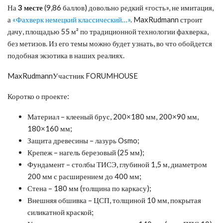
На
3 месте
(9,86 баллов) довольно редкий «гость», не имитация,
а
«Фахверк немецкий классический…»
. MaxRudmann строит
дачу, площадью 55 м² по традиционной технологии фахверка,
без метизов. Из его темы можно будет узнать, во что обойдется
подобная экзотика в наших реалиях.
MaxRudmannУчастник FORUMHOUSE
Коротко о проекте:
Материал – клееный брус, 200×180 мм, 200×90 мм,
180×160 мм;
Защита древесины – лазурь Osmo;
Крепеж – нагель березовый (25 мм);
Фундамент – столбы ТИСЭ, глубиной 1,5 м, диаметром
200 мм с расширением до 400 мм;
Стена – 180 мм (толщина по каркасу);
Внешняя обшивка – ЦСП, толщиной 10 мм, покрытая
силикатной краской;