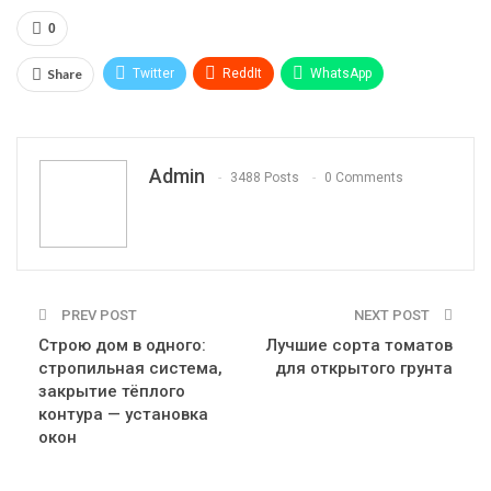
0
Share
Twitter
ReddIt
WhatsApp
Pinterest
Эл. адрес
Telegram
VK
Viber
Print
OK.ru
Admin
3488 Posts
0 Comments
PREV POST
NEXT POST
Строю дом в одного:
Лучшие сорта томатов
стропильная система,
для открытого грунта
закрытие тёплого
контура — установка
окон