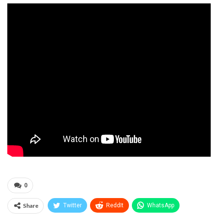
0
Share
Twitter
ReddIt
WhatsApp