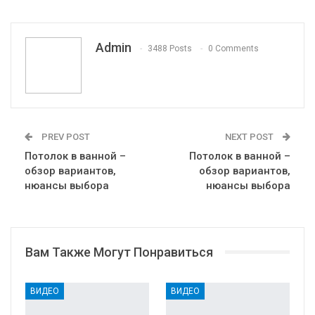
Pinterest
Эл. адрес
Telegram
VK
Viber
Print
OK.ru
Admin
3488 Posts
0 Comments
PREV POST
NEXT POST
Потолок в ванной –
Потолок в ванной –
обзор вариантов,
обзор вариантов,
нюансы выбора
нюансы выбора
Вам Также Могут Понравиться
ВИДЕО
ВИДЕО