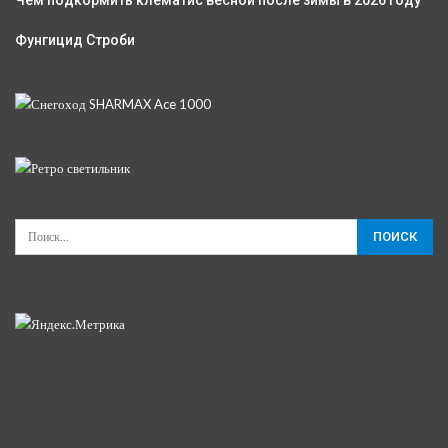
Фунгицид Строби