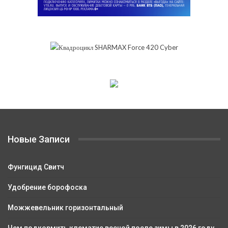
Новые Записи
Фунгицид Свитч
Удобрение борофоска
Можжевельник горизонтальный
Чем подкормить клематис весной после зимы в 2026 году