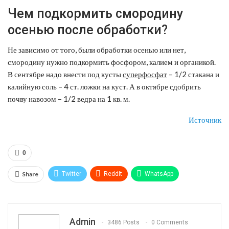
Чем подкормить смородину
осенью после обработки?
Не зависимо от того, были обработки осенью или нет,
смородину нужно подкормить фосфором, калием и органикой.
В сентябре надо внести под кусты
суперфосфат
– 1/2 стакана и
калийную соль – 4 ст. ложки на куст. А в октябре сдобрить
почву навозом – 1/2 ведра на 1 кв. м.
Источник
0
Share
Twitter
ReddIt
WhatsApp
Pinterest
Эл. адрес
Telegram
VK
Viber
Print
OK.ru
Admin
3486 Posts
0 Comments