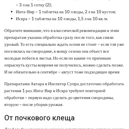
– 3 л на 1 сотку (2);
Инта-Вир – 1 таблетка на 10 л воды, 2 л на 10 кустов;
Искра – 1 таблетка на 10 л воды, 1,5 л на 10 кв. м.
Обратите внимание, что в классической рекомендации к этим
препаратам указана обработка сразу после того, как сняли
урожай. То есть специально ждать осени не стоит – если тля уже
поселилась на смородине, к концу сезона она объест все
молодые побеги и листья. Но если по каким-то причинам
опрыснуть кусты вовремя не получилось, можно сделать позже.
И не обязательно в сентябре – август тоже подходящее время
Препаратами Актара и Инсектор Супра достаточно обработать
растения 1 раз. Инта-Вир и Искра требуют повторной
обработки – первую надо сделать до цветения смородины,
вторую – после уборки урожая.
От почкового клеща
Для борьбы с почковым клещом нет препаратов, которые можно