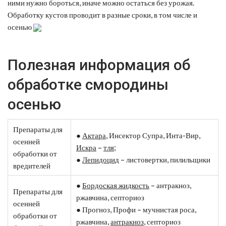
ними нужно бороться, иначе можно остаться без урожая.
Обработку кустов проводит в разные сроки, в том числе и
осенью
Полезная информация об
обработке смородины
осенью
Препараты для
●
Актара
, Инсектор Супра, Инта-Вир,
осенней
Искра
–
тля
;
обработки от
●
Лепидоцид
– листовертки, пилильщики
вредителей
●
Бордоская жидкость
– антракноз,
Препараты для
ржавчина, септориоз
осенней
● Прогноз, Профи – мучнистая роса,
обработки от
ржавчина,
антракноз
, септориоз