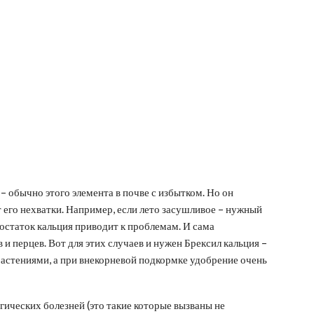
 обычно этого элемента в почве с избытком. Но он
 его нехватки. Например, если лето засушливое – нужный
достаток кальция приводит к проблемам. И сама
 и перцев. Вот для этих случаев и нужен Брексил кальция –
растениями, а при внекорневой подкормке удобрение очень
ических болезней (это такие которые вызваны не