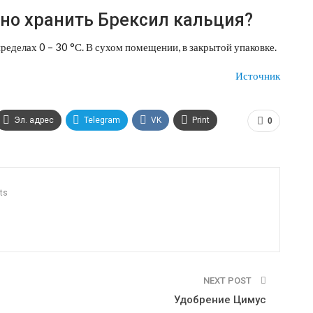
но хранить Брексил кальция?
ределах 0 – 30 °С. В сухом помещении, в закрытой упаковке.
Источник
Эл. адрес
Telegram
VK
Print
0
ts
NEXT POST
Удобрение Цимус