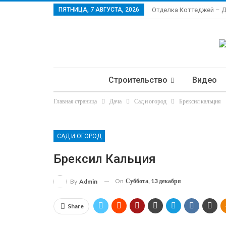
ПЯТНИЦА, 7 АВГУСТА, 2026
Отделка Коттеджей – 
Строительство
Видео
Главная страница
Дача
Сад и огород
Брексил кальция
Ла
САД И ОГОРОД
Брексил Кальция
On
Суббота, 13 декабря
By
Admin
Share