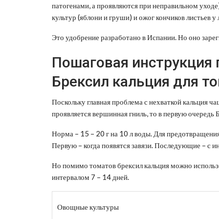
патогенами, а проявляются при неправильном уходе
культур (яблони и груши) и ожог кончиков листьев у
Это удобрение разработано в Испании. Но оно зарег
Пошаговая инструкция 
Брексил кальция для т
Поскольку главная проблема с нехваткой кальция ча
проявляется вершинная гниль, то в первую очередь Б
Норма – 15 – 20 г на 10 л воды. Для предотвращени
Первую – когда появятся завязи. Последующие – с инт
Но помимо томатов брексил кальция можно использов
интервалом 7 – 14 дней.
Овощные культуры