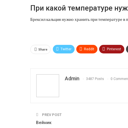
При какой температуре нуж
Брексил кальция нужно хранить при температуре в п
Share
Twitter
ReddIt
Pinterest
OK.ru
Admin
3487 Posts
0 Commen
PREV POST
Вейник