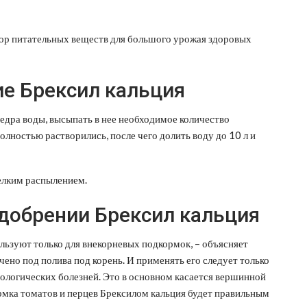
бор питательных веществ для большого урожая здоровых
ие Брексил кальция
ведра воды, высыпать в нее необходимое количество
лностью растворились, после чего долить воду до 10 л и
елким распылением.
добрении Брексил кальция
ользуют только для внекорневых подкормок, – объясняет
чено под полива под корень. И применять его следует только
зиологических болезней. Это в основном касается вершинной
кормка томатов и перцев Брексилом кальция будет правильным