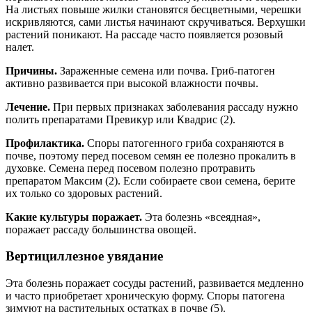
На листьях повыше жилки становятся бесцветными, черешки
искривляются, сами листья начинают скручиваться. Верхушки
растений поникают. На рассаде часто появляется розовый
налет.
Причины.
Зараженные семена или почва. Гриб-патоген
активно развивается при высокой влажности почвы.
Лечение.
При первых признаках заболевания рассаду нужно
полить препаратами Превикур или Квадрис (2).
Профилактика.
Споры патогенного гриба сохраняются в
почве, поэтому перед посевом семян ее полезно прокалить в
духовке. Семена перед посевом полезно протравить
препаратом Максим (2). Если собираете свои семена, берите
их только со здоровых растений.
Какие культуры поражает.
Эта болезнь «всеядная»,
поражает рассаду большинства овощей.
Вертициллезное увядание
Эта болезнь поражает сосуды растений, развивается медленно
и часто приобретает хроническую форму. Споры патогена
зимуют на растительных остатках в почве (5).