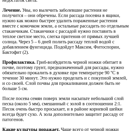
недостаток света.
Лечение.
Увы, но вылечить заболевшие растения не
получится – они обречены. Если рассада посеяна в ящики,
нужно как можно быстрее удалить пораженные растения
вместе с комочком земли, а остальные рассадить по отдельным
стаканчикам. Стаканчики с рассадой нужно поставить в
теплое светлое место, слегка притенив от прямых лучшей
солнца. Через 5 – 6 дней полить рассаду теплой водой с
добавлением фунгицида. Подойдут Максим, Фитоспорин,
Бактофит (2).
Профилактика.
Гриб-возбудитель черной ножки обитает в
почве, поэтому грунт, предназначенный для рассады, нужно
обязательно прокалить в духовке при температуре 90 °С в
течение 30 минут. Это нужно проделать и с покупной землей,
и со своей. Слой почвы для прокаливания должен быть не
больше 5 см.
После посева семян поверх земли насыпьте небольшой слой
песка (около 5 мм), смешанный с золой в соотношении 2:1.
Песок очень быстро просыхает, и в районе корневой шейки
всегда будет сухо. А зола дополнительно защитит рассаду от
патогенов.
Какие культуры поражает.
Чаще всего от черной ножки