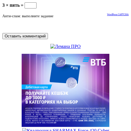
3 × пять =
WordPress CAPTCHA
Анти-спам: выполните задание