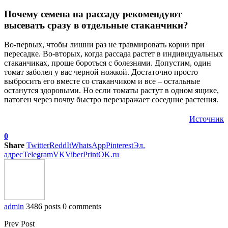
Почему семена на рассаду рекомендуют
высевать сразу в отдельные стаканчики?
Во-первых, чтобы лишни раз не травмировать корни при
пересадке. Во-вторых, когда рассада растет в индивидуальных
стаканчиках, проще бороться с болезнями. Допустим, один
томат заболел у вас черной ножкой. Достаточно просто
выбросить его вместе со стаканчиком и все – остальные
останутся здоровыми. Но если томаты растут в одном ящике,
патоген через почву быстро перезаражает соседние растения.
Источник
0
Share
Twitter
ReddIt
WhatsApp
Pinterest
Эл.
адрес
Telegram
VK
Viber
Print
OK.ru
admin
3486 posts
0 comments
Prev Post