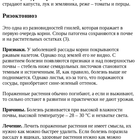
страдают капуста, лук и земляника, реже – томаты и перцы.
Ризоктониоз
Это одна из разновидностей гнилей, которая поражает в
первую очередь корни. Споры патогена сохраняются в почве
и на растительных остатках (3).
Признаки.
У заболевшей рассады корни покрываются
ржавым налетом. Однако под землей его не видно. С
развитием болезни появляются признаки и над поверхностью
почвы – стебель ниже семядольных листочков становится
темным и истонченным. И, как правило, болезнь выше не
поднимается. Однако листья, из-за того, что поражаются
сосуды, приобретают сине-зеленый оттенок.
Пораженные растения обычно погибают, а если и выживают,
то сильно отстают в развитии и практически не дают урожая.
Причины.
Болезнь развивается при высокой влажности
почвы, высокой температуре – 28 – 30 °С и нехватке света.
Лечение.
Лечить пораженные растения не имеет смысла, их
нужно как можно быстрее удалить. Если болезнь поразила
рассаду в ящиках, здоровые растения нужно как можно