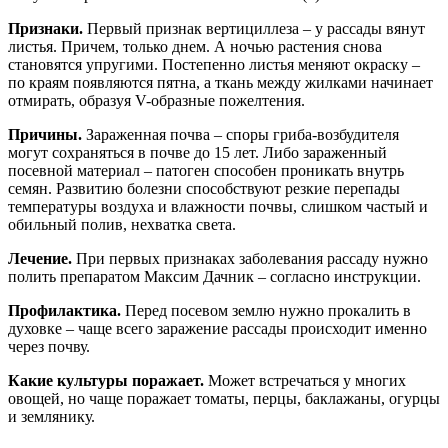
Признаки.
Первый признак вертициллеза – у рассады вянут
листья. Причем, только днем. А ночью растения снова
становятся упругими. Постепенно листья меняют окраску –
по краям появляются пятна, а ткань между жилками начинает
отмирать, образуя V-образные пожелтения.
Причины.
Зараженная почва – споры гриба-возбудителя
могут сохраняться в почве до 15 лет. Либо зараженный
посевной материал – патоген способен проникать внутрь
семян. Развитию болезни способствуют резкие перепады
температуры воздуха и влажности почвы, слишком частый и
обильный полив, нехватка света.
Лечение.
При первых признаках заболевания рассаду нужно
полить препаратом Максим Дачник – согласно инструкции.
Профилактика.
Перед посевом землю нужно прокалить в
духовке – чаще всего заражение рассады происходит именно
через почву.
Какие культуры поражает.
Может встречаться у многих
овощей, но чаще поражает томаты, перцы, баклажаны, огурцы
и землянику.