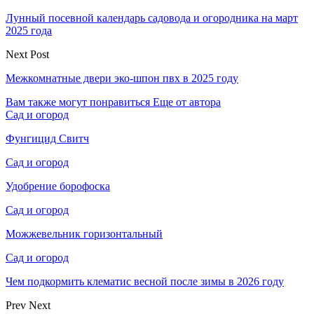
Лунный посевной календарь садовода и огородника на март
2025 года
Next Post
Межкомнатные двери эко-шпон пвх в 2025 году
Вам также могут понравиться
Еще от автора
Сад и огород
Фунгицид Свитч
Сад и огород
Удобрение борофоска
Сад и огород
Можжевельник горизонтальный
Сад и огород
Чем подкормить клематис весной после зимы в 2026 году
Prev
Next