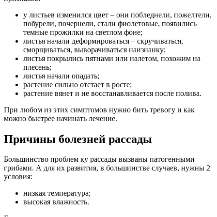
у листьев изменился цвет – они побледнели, пожелтели,
побурели, почернели, стали фиолетовые, появились
темные прожилки на светлом фоне;
листья начали деформироваться – скручиваться,
сморщиваться, выворачиваться наизнанку;
листья покрылись пятнами или налетом, похожим на
плесень;
листья начали опадать;
растение сильно отстает в росте;
растение вянет и не восстанавливается после полива.
При любом из этих симптомов нужно бить тревогу и как
можно быстрее начинать лечение.
Причины болезней рассады
Большинство проблем ку рассады вызваны патогенными
грибами. А для их развития, в большинстве случаев, нужны 2
условия:
низкая температура;
высокая влажность.