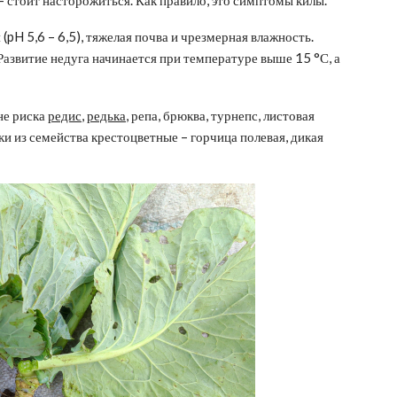
– стоит насторожиться. Как правило, это симптомы килы.
(pH 5,6 – 6,5), тяжелая почва и чрезмерная влажность.
 Развитие недуга начинается при температуре выше 15 °С, а
оне риска
редис
,
редька
, репа, брюква, турнепс, листовая
и из семейства крестоцветные – горчица полевая, дикая