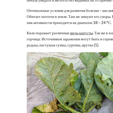
начала увядать и желтеть без видимых на то причин 
Оптимальные условия для развития болезни – кислая 
Обитает патоген в земле. Там же зимуют его споры.
пик активности приходится на диапазон 18 – 24 °С.
Кила поражает различные
виды капусты
. Так же в з
горчица. Источником заражения могут быть и сорняк
редька, пастушья сумка, сурепка, ярутка (1).