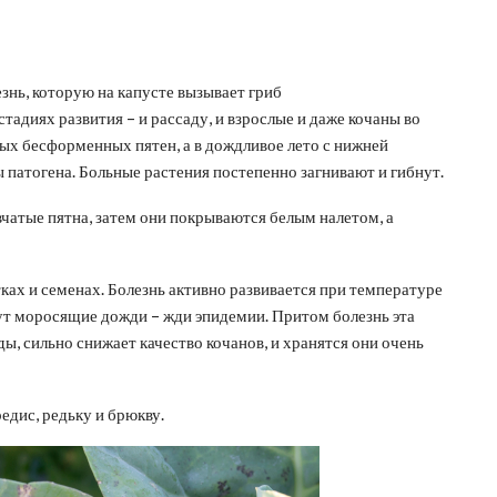
знь, которую на капусте вызывает гриб
тадиях развития – и рассаду, и взрослые и даже кочаны во
тых бесформенных пятен, а в дождливое лето с нижней
ы патогена. Больные растения постепенно загнивают и гибнут.
чатые пятна, затем они покрываются белым налетом, а
ках и семенах. Болезнь активно развивается при температуре
дут моросящие дожди – жди эпидемии. Притом болезнь эта
ы, сильно снижает качество кочанов, и хранятся они очень
дис, редьку и брюкву.