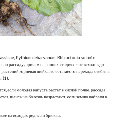
assicae, Pythium debaryanum, Rhizoctonia solani и
ьно рассаду, причем на ранних стадиях – от всходов до
растений корневая шейка, то есть место перехода стебля в
 (1).
ся, если молодая капуста растет в кислой почве, рассада
ется, шансы на болезнь возрастают, если землю набрали в
акже на всходах редиса и брюквы.