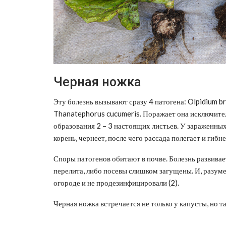
Черная ножка
Эту болезнь вызывают сразу 4 патогена: Olpidium br
Thanatephorus cucumeris. Поражает она исключител
образования 2 – 3 настоящих листьев. У зараженных 
корень, чернеет, после чего рассада полегает и гибнет
Споры патогенов обитают в почве. Болезнь развивает
перелита, либо посевы слишком загущены. И, разуме
огороде и не продезинфицировали (2).
Черная ножка встречается не только у капусты, но т