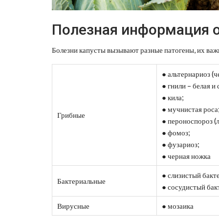
Полезная информация о
Болезни капусты вызывают разные патогены, их важно
● альтернариоз (ч
● гнили – белая и 
● кила;
● мучнистая роса
Грибные
● пероноспороз (
● фомоз;
● фузариоз;
● черная ножка
● слизистый бакт
Бактериальные
● сосудистый бак
Вирусные
● мозаика