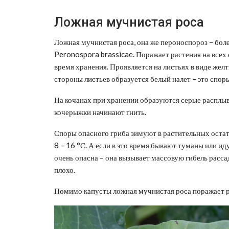
Ложная мучнистая роса
Ложная мучнистая роса, она же пероноспороз – боле
Peronospora brassicae. Поражает растения на всех с
время хранения. Проявляется на листьях в виде жел
стороны листьев образуется белый налет – это спор
На кочанах при хранении образуются серые расплыв
кочерыжки начинают гнить.
Споры опасного гриба зимуют в растительных остат
8 – 16 °С. А если в это время бывают туманы или и
очень опасна – она вызывает массовую гибель рассад
плохо.
Помимо капусты ложная мучнистая роса поражает ре