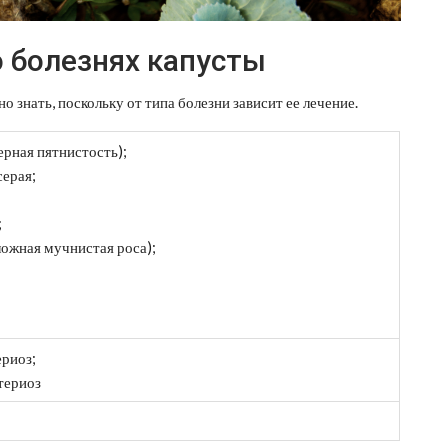
 болезнях капусты
 знать, поскольку от типа болезни зависит ее лечение.
ерная пятнистость);
серая;
;
ложная мучнистая роса);
ериоз;
териоз