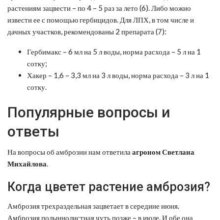
растениям зацвести – по 4 – 5 раз за лето (6). Либо можно
извести ее с помощью гербицидов. Для ЛПХ, в том числе и
дачных участков, рекомендованы 2 препарата (7):
Гербимакс – 6 мл на 5 л воды, норма расхода – 5 л на 1
сотку;
Хакер – 1,6 – 3,3 мл на 3 л воды, норма расхода – 3 л на 1
сотку.
Популярные вопросы и
ответы
На вопросы об амброзии нам ответила
агроном Светлана
Михайлова
.
Когда цветет растение амброзия?
Амброзия трехраздельная зацветает в середине июня.
Амброзия полыннолистная чуть позже – в июле. И обе она