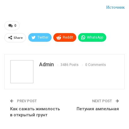
Источник
0
Share
Twitter
ReddIt
WhatsApp
Pinterest
Эл. адрес
Telegram
VK
Viber
Print
OK.ru
Admin
3486 Posts
0 Comments
PREV POST
NEXT POST
Как сажать жимолость
Петуния ампельная
в открытый грунт