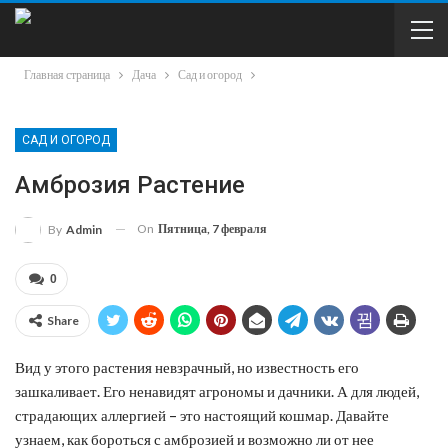
Главная страница
Дача
Сад и огород
САД И ОГОРОД
Амброзия Растение
On
Пятница, 7 февраля
By
Admin
0
Share
Вид у этого растения невзрачный, но известность его
зашкаливает. Его ненавидят агрономы и дачники. А для людей,
страдающих аллергией – это настоящий кошмар. Давайте
узнаем, как бороться с амброзией и возможно ли от нее