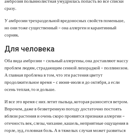
амброзия полыннолистная умудрилась попасть во все списки
сразу.
У амброзии трехраздельной вредоносных свойств поменьше,
но они тоже существенный – она аллерген и карантинный
сорняк.
Для человека
Оба вида амброзии – сильный аллергены, она доставляют массу
проблем людям, страдающим сенной лихорадкой – поллинозом.
А главная проблема в том, что эти растения цветут
продолжительное время – с июня-июля и до октября, а если
осень теплая, то и дольше.
И все это время с них летит пыльца, которая разносится ветром.
Впрочем, даже в безветренную погоду достаточно постоять
вблизи растения и очень скоро проявятся признаки аллергии –
отечность век, слезы, чихание, кашель, неприятные ощущения в
горле, зуд, головная боль. А в тяжелых случая может развиться