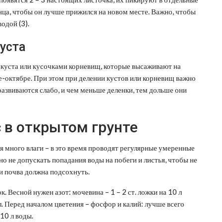
ца, чтобы он лучше прижился на новом месте. Важно, чтобы
одой (3).
уста
куста или кусочками корневищ, которые высаживают на
ре-октябре. При этом при делении кустов или корневищ важно
 развиваются слабо, и чем меньше деленки, тем дольше они
 в открытом грунте
я много влаги – в это время проводят регулярные умеренные
но не допускать попадания воды на побеги и листья, чтобы не
 почва должна подсохнуть.
. Весной нужен азот: мочевина – 1 – 2 ст. ложки на 10 л
 л. Перед началом цветения – фосфор и калий: лучше всего
10 л воды.