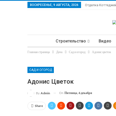
ВОСКРЕСЕНЬЕ, 9 АВГУСТА, 2026
Отделка Коттедже
Строительство
Видео
Главная страница
Дача
Сад и огород
Адонис цветок
Ла
САД И ОГОРОД
Адонис Цветок
On
Пятница, 6 декабря
By
Admin
Share