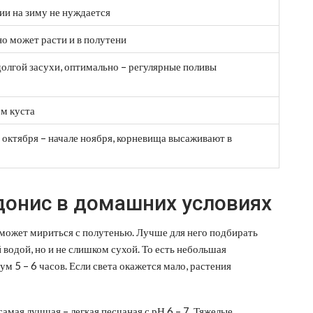
ии на зиму не нуждается
о может расти и в полутени
олгой засухи, оптимально – регулярные поливы
м куста
 октября – начале ноября, корневища высаживают в
онис в домашних условиях
 может мириться с полутенью. Лучше для него подбирать
й водой, но и не слишком сухой. То есть небольшая
м 5 – 6 часов. Если света окажется мало, растения
самая лучшая – легкая песчаная с рН 6 – 7. Тяжелые