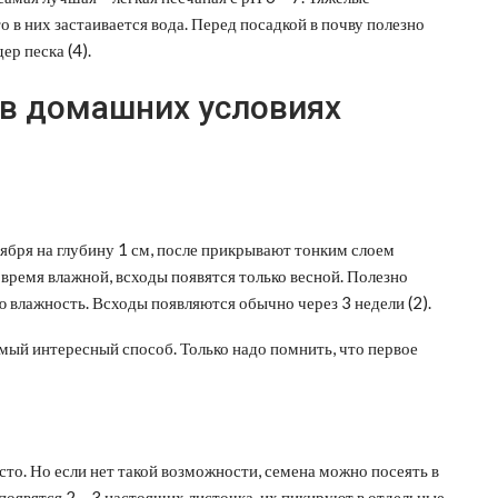
 в них застаивается вода. Перед посадкой в почву полезно
ер песка (4).
 в домашних условиях
оября на глубину 1 см, после прикрывают тонким слоем
 время влажной, всходы появятся только весной. Полезно
 влажность. Всходы появляются обычно через 3 недели (2).
мый интересный способ. Только надо помнить, что первое
то. Но если нет такой возможности, семена можно посеять в
 появятся 2 – 3 настоящих листочка, их пикируют в отдельные