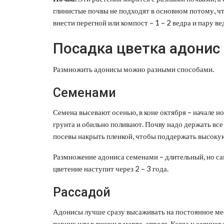
глинистые почвы не подходят в основном потому, что
внести перегной или компост – 1 – 2 ведра и пару вед
Посадка цветка адонис
Размножить адонисы можно разными способами.
Семенами
Семена высевают осенью, в коне октября – начале н
грунта и обильно поливают. Почву надо держать все
посевы накрыть пленкой, чтобы поддержать высокую
Размножение адониса семенами – длительный, но са
цветение наступит через 2 – 3 года.
Рассадой
Адонисы лучше сразу высаживать на постоянное мес
парник или в ящики в марте-апреле. Когда у сеянцев