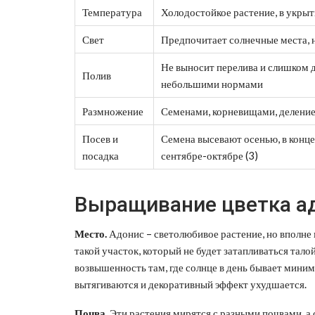
Температура
Холодостойкое растение, в укрыт
Свет
Предпочитает солнечные места, н
Не выносит перелива и слишком д
Полив
небольшими нормами
Размножение
Семенами, корневищами, деление
Посев и
Семена высевают осенью, в конце
посадка
сентябре-октябре (3)
Выращивание цветка ад
Место.
Адонис – светолюбивое растение, но вполне
такой участок, который не будет затапливаться тало
возвышенность там, где солнце в день бывает миниму
вытягиваются и декоративный эффект ухудшается.
Почва.
Эти растения мирятся с разными почвами, а 