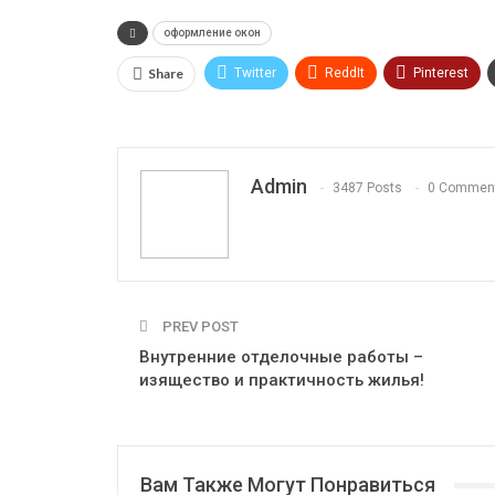
оформление окон
Share
Twitter
ReddIt
Pinterest
OK.ru
Admin
3487 Posts
0 Commen
PREV POST
Внутренние отделочные работы –
изящество и практичность жилья!
Вам Также Могут Понравиться