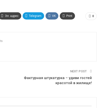
Эл. адрес
Telegram
VK
Print
0
ts
NEXT POST
Фактурная штукатурка – удиви гостей
красотой в жилище!